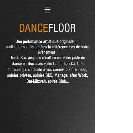
DANCE
FLOOR
Une perfomance artistique
originale
qui
mettra
l'ambiance
et fera la différence lors de votre
événement
!
Tonio Sax propose d'enflammer votre piste de
dance en duo avec votre DJ ou son DJ. Une
form
u
le qui s'adapte à vos soirées d'entreprises,
soirées privées, soirées BDE, Mariage, after Work,
Bar-Mitzvah,
soirée Cl
ub...