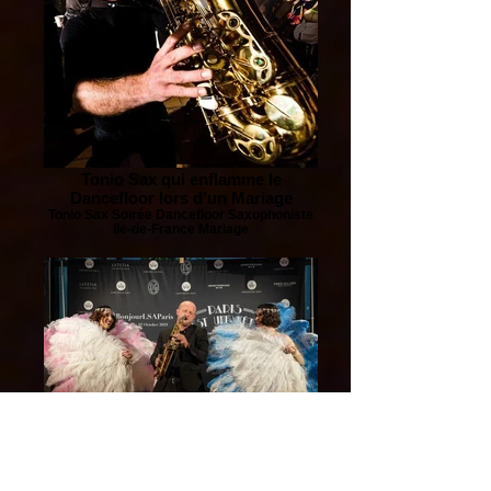
Tonio Sax qui enflamme le
Dancefloor lors d'un Mariage
Tonio Sax Soirée Dancefloor Saxophoniste
Ile-de-France Mariage
Prestation Privée à l'hôtel Lutetia à
Paris avec danseuses
Tonio Sax Prestation Entreprise hôtel