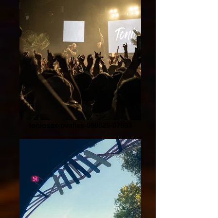
toniosax-ovalies-090525-07593