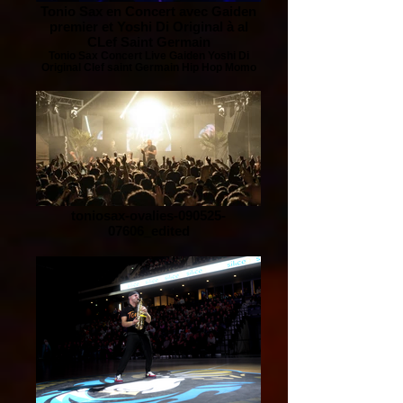
Tonio Sax en Concert avec Gaiden
premier et Yoshi Di Original à al
CLef Saint Germain
Tonio Sax Concert Live Gaiden Yoshi Di
Original Clef saint Germain Hip Hop Momo
toniosax-ovalies-090525-
07606_edited