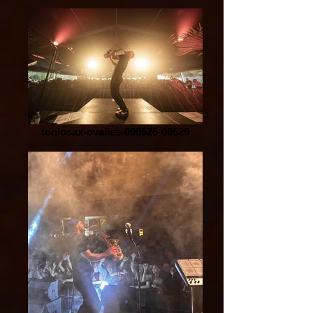
toniosax-ovalies-090525-06529